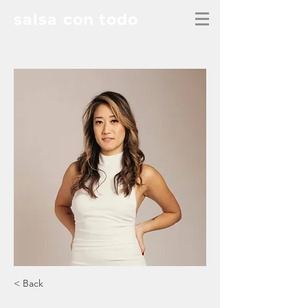
salsa con todo
< Back