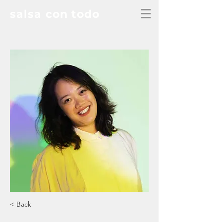
salsa con todo
< Back